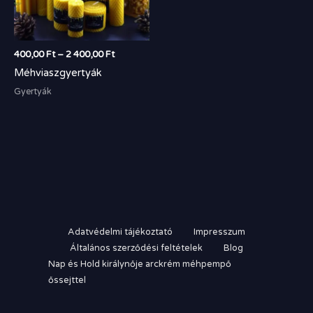
400,00
Ft
–
2 400,00
Ft
Méhviaszgyertyák
Gyertyák
Adatvédelmi tájékoztató
Impresszum
Általános szerződési feltételek
Blog
Nap és Hold királynője arckrém méhpempő
őssejttel