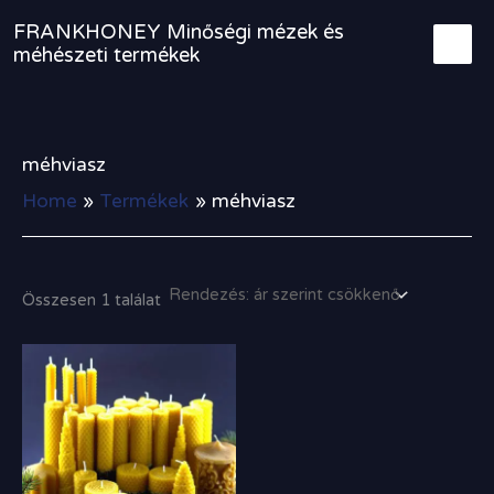
Skip
FRANKHONEY Minőségi mézek és
to
méhészeti termékek
content
méhviasz
Home
Termékek
méhviasz
Összesen 1 találat
Ártartomány:
400,00 Ft
-
2
400,00 Ft