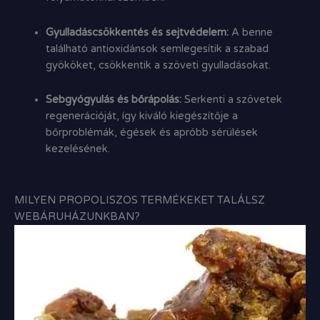
Gyulladáscsökkentés és sejtvédelem:
A benne
található antioxidánsok semlegesítik a szabad
gyököket,
csökkentik a szöveti gyulladásokat.
Sebgyógyulás és bőrápolás:
Serkenti a szövetek
regenerációját,
így kiváló kiegészítője a
bőrproblémák,
égések és apróbb sérülések
kezelésének.
MILYEN PROPOLISZOS TERMÉKEKET TALÁLSZ
WEBÁRUHÁZUNKBAN?