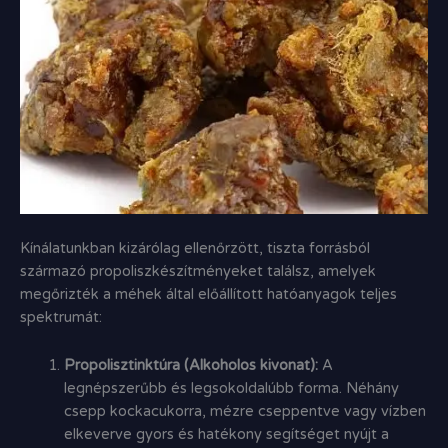
Kínálatunkban kizárólag ellenőrzött,
tiszta forrásból
származó propoliszkészítményeket találsz,
amelyek
megőrizték a méhek által előállított hatóanyagok teljes
spektrumát:
Propolisztinktúra (Alkoholos kivonat):
A
legnépszerűbb és legsokoldalúbb forma.
Néhány
csepp kockacukorra,
mézre cseppentve vagy vízben
elkeverve gyors és hatékony segítséget nyújt a