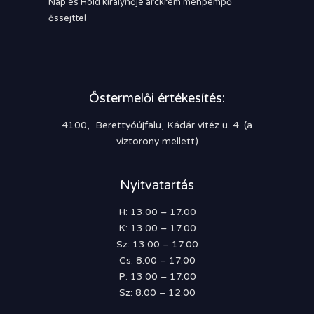
Nap és Hold királynője arckrém méhpempő
őssejttel
Őstermelői értékesítés:
4100, Berettyóújfalu, Kádár vitéz u. 4. (a
víztorony mellett)
Nyitvatartás
H: 13.00 – 17.00
K: 13.00 – 17.00
Sz: 13.00 – 17.00
Cs: 8.00 – 17.00
P: 13.00 – 17.00
Sz: 8.00 – 12.00