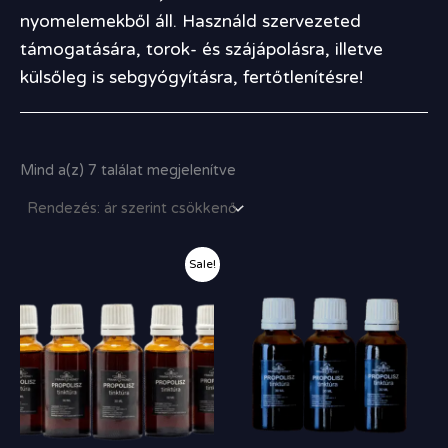
nyomelemekből áll. Használd szervezeted
támogatására, torok- és szájápolásra, illetve
külsőleg is sebgyógyításra, fertőtlenítésre!
Mind a(z) 7 találat megjelenítve
Original
Current
Sale!
price
price
was:
is:
9
8
500,00 Ft.
300,00 Ft.