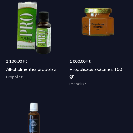
2 190,00
Ft
1 800,00
Ft
Alkoholmentes propolisz
Propoliszos akácméz 100
gr
Propolisz
Propolisz