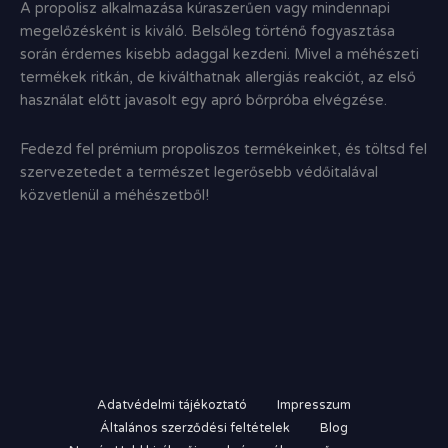
A propolisz alkalmazása kúraszerűen vagy mindennapi
megelőzésként is kiváló.
Belsőleg történő fogyasztása
során érdemes kisebb adaggal kezdeni.
Mivel a méhészeti
termékek ritkán,
de kiválthatnak allergiás reakciót,
az első
használat előtt javasolt egy apró bőrpróba elvégzése.
Fedezd fel prémium propoliszos termékeinket,
és töltsd fel
szervezetedet a természet legerősebb védőitalával
közvetlenül a méhészetből!
Adatvédelmi tájékoztató
Impresszum
Általános szerződési feltételek
Blog