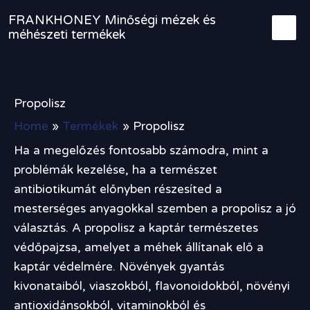
Sorted
Skip
by
FRANKHONEY Minőségi mézek és
to
price:
méhészeti termékek
high
content
to
low
Propolisz
Home
Termékek
Propolisz
Ha a megelőzés fontosabb számodra, mint a
problémák kezelése, ha a természet
antibiotikumát előnyben részesíted a
mesterséges anyagokkal szemben a propolisz a jó
választás. A propolisz a kaptár természetes
védőpajzsa, amelyet a méhek állítanak elő a
kaptár védelmére. Növények gyantás
kivonataiból, viaszokból, flavonoidokból, növényi
antioxidánsokból, vitaminokból és