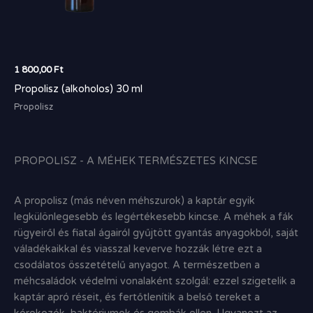
1 800,00
Ft
Propolisz (alkoholos) 30 ml
Propolisz
PROPOLISZ - A MÉHEK TERMÉSZETES KINCSE
A propolisz (más néven méhszurok) a kaptár egyik
legkülönlegesebb és legértékesebb kincse.
A méhek a fák
rügyeiről és fiatal ágairól gyűjtött gyantás anyagokból,
saját
váladékaikkal és viasszal keverve hozzák létre ezt a
csodálatos összetételű anyagot.
A természetben a
méhcsaládok védelmi vonalaként szolgál:
ezzel szigetelik a
kaptár apró réseit,
és fertőtlenítik a belső tereket a