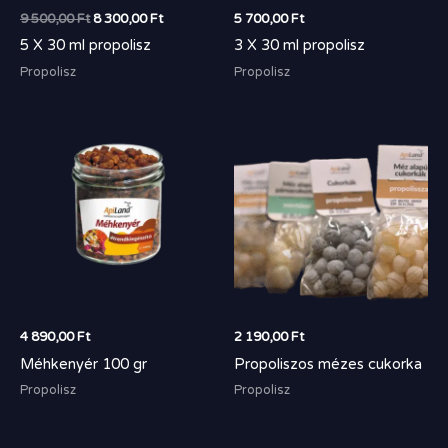
9 500,00
Ft
8 300,00
Ft
5 700,00
Ft
5 X 30 ml propolisz
3 X 30 ml propolisz
Propolisz
Propolisz
4 890,00
Ft
2 190,00
Ft
Méhkenyér 100 gr
Propoliszos mézes cukorka
Propolisz
Propolisz