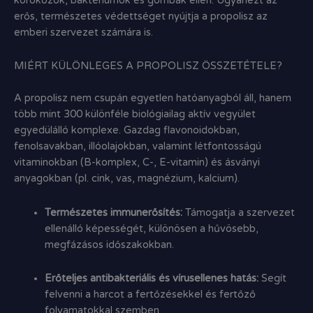
kórokozók,
baktériumok és gombák ellen.
Ugyanezt az
erős,
természetes védettséget nyújtja a propolisz az
emberi szervezet számára is.
MIÉRT KÜLÖNLEGES A PROPOLISZ ÖSSZETÉTELE?
A propolisz nem csupán egyetlen hatóanyagból áll,
hanem
több mint 300 különféle biológiailag aktív vegyület
egyedülálló komplexe.
Gazdag
flavonoidokban
,
fenolsavakban
,
illóolajokban
,
valamint létfontosságú
vitaminokban
(B-komplex,
C-,
E-vitamin) és
ásványi
anyagokban
(pl.
cink,
vas,
magnézium,
kalcium).
Természetes immunerősítés:
Támogatja a szervezet
ellenálló képességét,
különösen a hűvösebb,
megfázásos időszakokban.
Erőteljes antibakteriális és vírusellenes hatás:
Segít
felvenni a harcot a fertőzésekkel és fertőző
folyamatokkal szemben.