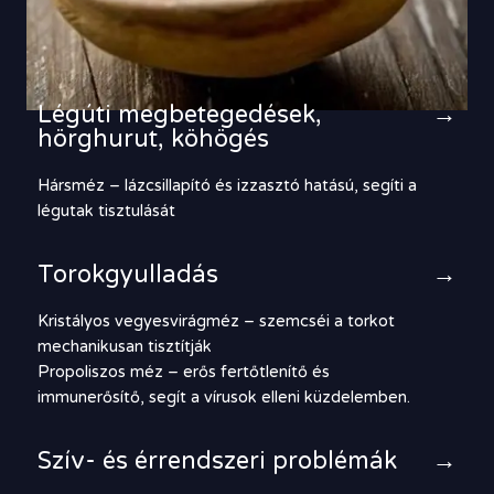
Légúti megbetegedések,
→
hörghurut, köhögés
Hársméz – lázcsillapító és izzasztó hatású, segíti a
légutak tisztulását
Torokgyulladás
→
Kristályos vegyesvirágméz – szemcséi a torkot
mechanikusan tisztítják
Propoliszos méz – erős fertőtlenítő és
immunerősítő, segít a vírusok elleni küzdelemben.
Szív- és érrendszeri problémák
→