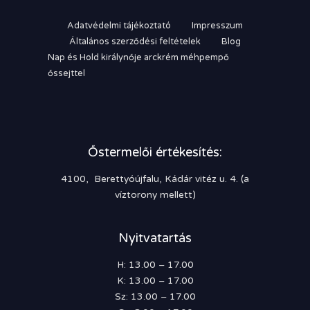
Adatvédelmi tájékoztató
Impresszum
Általános szerződési feltételek
Blog
Nap és Hold királynője arckrém méhpempő
őssejttel
Őstermelői értékesítés:
4100, Berettyóújfalu, Kádár vitéz u. 4. (a
víztorony mellett)
Nyitvatartás
H: 13.00 – 17.00
K: 13.00 – 17.00
Sz: 13.00 – 17.00