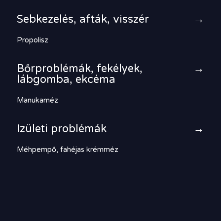
Sebkezelés, afták, visszér
→
Propolisz
Bőrproblémák, fekélyek,
→
lábgomba, ekcéma
Manukaméz
Izületi problémák
→
Méhpempő, fahéjas krémméz