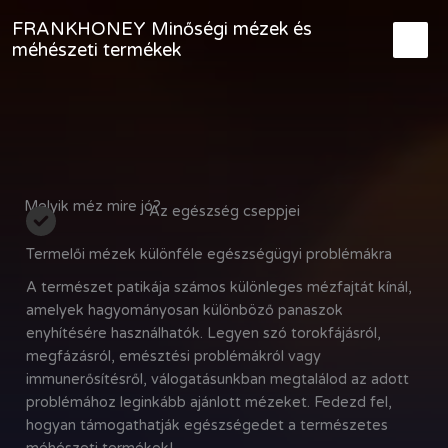
Skip
FRANKHONEY Minőségi mézek és
to
méhészeti termékek
content
Melyik méz mire jó?
Az egészség cseppjei
Termelői mézek különféle egészségügyi problémákra
A természet patikája számos különleges mézfajtát kínál,
amelyek hagyományosan különböző panaszok
enyhítésére használhatók. Legyen szó torokfájásról,
megfázásról, emésztési problémákról vagy
immunerősítésről, válogatásunkban megtalálod az adott
problémához leginkább ajánlott mézeket. Fedezd fel,
hogyan támogathatják egészségedet a természetes