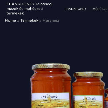
Skip
FRANKHONEY Minőségi
to
mézek és méhészeti
FRANKHONEY
MÉHÉSZE
termékek
content
Home
Termékek
Hársméz