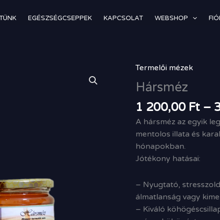
TÜNK
EGÉSZSÉGCSEPPEK
KAPCSOLAT
WEBSHOP
FI
Termelői mézek
Hársméz
mennyiség
Hársméz
1 200,00
Ft
–
A hársméz az egyik le
mentolos illata és kar
hónapokban.
Jótékony hatásai:
– Nyugtató, stresszold
álmatlanság vagy kimer
– Kiváló köhögéscsillapí