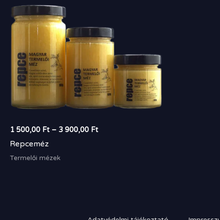
3
900,00 Ft
1 500,00
Ft
–
3 900,00
Ft
Repceméz
Termelői mézek
Adatvédelmi tájékoztató
Impressz