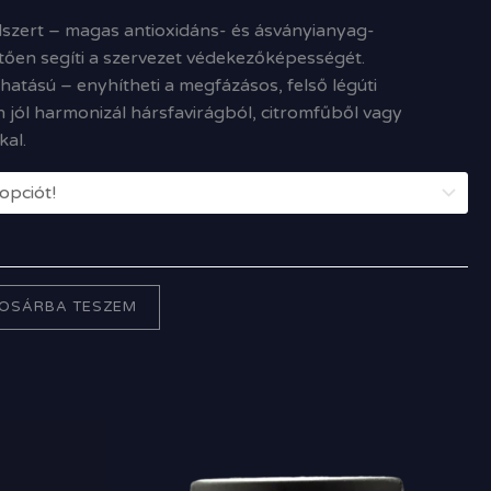
dszert – magas antioxidáns- és ásványianyag-
ően segíti a szervezet védekezőképességét.
atású – enyhítheti a megfázásos, felső légúti
 jól harmonizál hársfavirágból, citromfűből vagy
kal.
OSÁRBA TESZEM