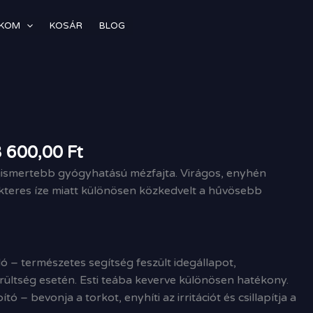
ÓKOM
KOSÁR
BLOG
Ártartomány:
1
200,00 Ft
-
3 600,00
Ft
3
gismertebb gyógyhatású mézfajta. Virágos, enyhén
600,00 Ft
akteres íze miatt különösen közkedvelt a hűvösebb
ó – természetes segítség feszült idegállapot,
ültség esetén. Esti teába keverve különösen hatékony.
tó – bevonja a torkot, enyhíti az irritációt és csillapítja a