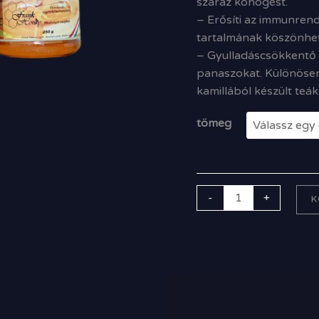
száraz köhögést.
– Erősíti az immunren
tartalmának köszönhet
– Gyulladáscsökkentő h
panaszokat. Különösen
kamillából készült teák
tömeg
-
+
K
Ártartomány:
1
200,00 Ft
-