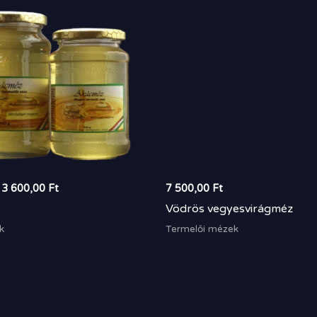
3
600,00 Ft
3 600,00
Ft
7 500,00
Ft
Vödrös vegyesvirágméz
k
Termelői mézek