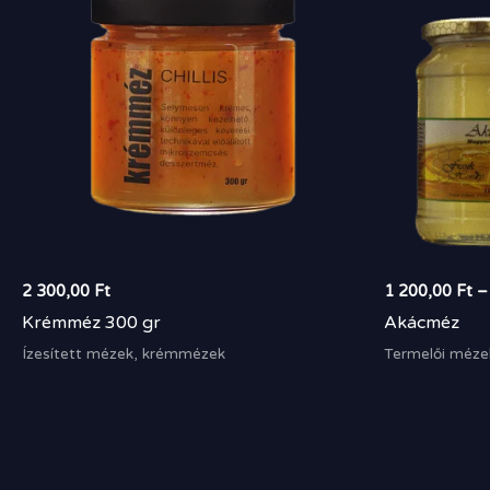
2 300,00
Ft
1 200,00
Ft
–
Krémméz 300 gr
Akácméz
Ízesített mézek, krémmézek
Termelői méze
Ártartomány:
1
500,00 Ft
-