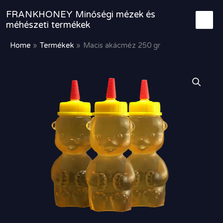
Skip
FRANKHONEY Minőségi mézek és
to
méhészeti termékek
content
Home
Termékek
Macis akácméz 250 gr
Macis
akácméz
250
gr
mennyiség