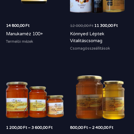
14 800,00
Ft
12 000,00
Ft
11 300,00
Ft
Manukaméz 100+
Könnyed Léptek
Vitalitáscsomag
Termelői mézek
Csomagösszeállítások
Ártartomány:
Ártartomán
1
800,00 Ft
200,00 Ft
-
-
2
3
400,00 Ft
600,00 Ft
1 200,00
Ft
–
3 600,00
Ft
800,00
Ft
–
2 400,00
Ft