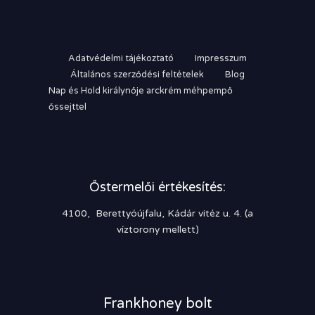
Adatvédelmi tájékoztató
Impresszum
Általános szerződési feltételek
Blog
Nap és Hold királynője arckrém méhpempő
őssejttel
Őstermelői értékesítés:
4100, Berettyóújfalu, Kádár vitéz u. 4. (a
víztorony mellett)
Frankhoney bolt