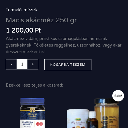
Termelői mézek
Macis akácméz 250 gr
1 200,00
Ft
Akácméz vidám, praktikus csomagolásban nemcsak
gyerekeknek! Tökéletes reggelihez, uzsonnához, vagy akár
desszertmézként is!
-
+
KOSÁRBA TESZEM
Ezekkel lesz teljes a kosarad:
Original
Current
Sale!
price
price
was:
is:
12
11
000,00 Ft.
300,00 Ft