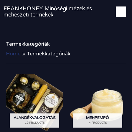
Skip
FRANKHONEY Minőségi mézek és
to
méhészeti termékek
content
Termékkategóriák
Home
Termékkategóriák
AJÁNDÉKVÁLOGATÁS
MÉHPEMPŐ
12 PRODUCTS
4 PRODUCTS