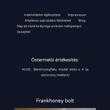
Adatvédelmi tájékoztató
Impresszum
Általános szerződési feltételek
Blog
Nap és Hold királynője arckrém méhpempő
őssejttel
Őstermelői értékesítés:
4100, Berettyóújfalu, Kádár vitéz u. 4. (a
víztorony mellett)
Frankhoney bolt