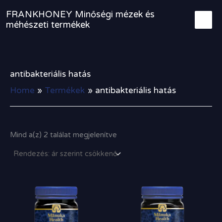
Sorted
Skip
by
FRANKHONEY Minőségi mézek és
to
price:
méhészeti termékek
high
content
to
low
antibakteriális hatás
Home
Termékek
antibakteriális hatás
Mind a(z) 2 találat megjelenítve