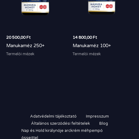
20 500,00
Ft
14 800,00
Ft
Manukaméz 250+
Manukaméz 100+
Termelői mézek
Termelői mézek
Adatvédelmi tájékoztató
Impresszum
Általános szerződési feltételek
Blog
Nap és Hold királynője arckrém méhpempő
őssejttel