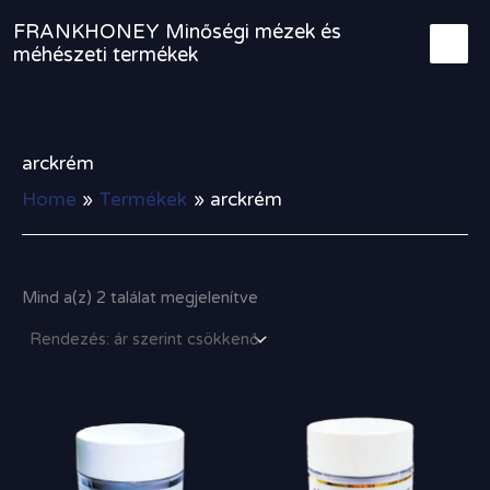
Sorted
Skip
by
FRANKHONEY Minőségi mézek és
to
price:
méhészeti termékek
high
content
to
low
arckrém
Home
Termékek
arckrém
Mind a(z) 2 találat megjelenítve