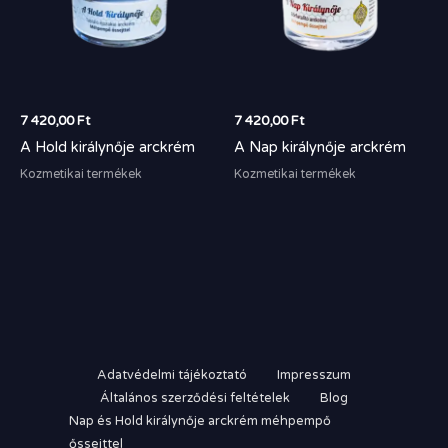
7 420,00
Ft
7 420,00
Ft
A Hold királynője arckrém
A Nap királynője arckrém
Kozmetikai termékek
Kozmetikai termékek
Adatvédelmi tájékoztató
Impresszum
Általános szerződési feltételek
Blog
Nap és Hold királynője arckrém méhpempő
őssejttel