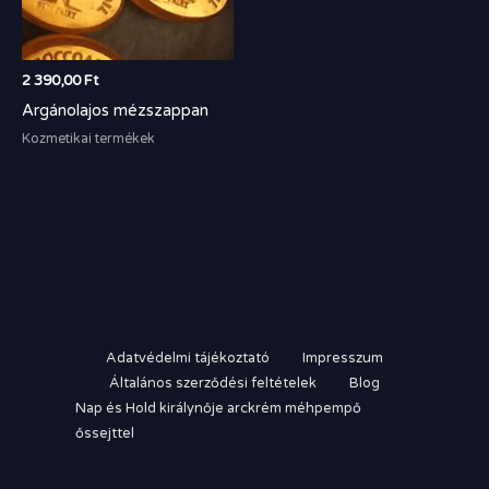
2 390,00
Ft
Argánolajos mézszappan
Kozmetikai termékek
Adatvédelmi tájékoztató
Impresszum
Általános szerződési feltételek
Blog
Nap és Hold királynője arckrém méhpempő
őssejttel