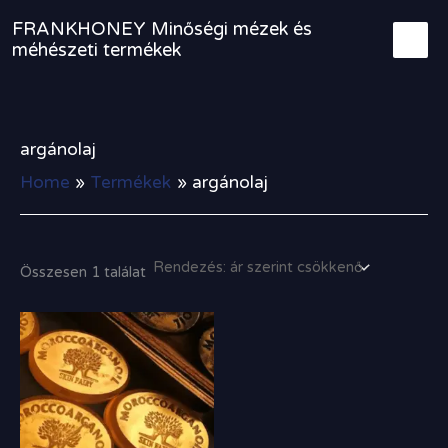
Skip
FRANKHONEY Minőségi mézek és
to
méhészeti termékek
content
argánolaj
Home
Termékek
argánolaj
Összesen 1 találat