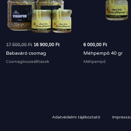
17 500,00
Ft
16 900,00
Ft
6 000,00
Ft
Babaváró csomag
Méhpempő 40 gr
Csomagösszeállítások
Méhpempő
Adatvédelmi tájékoztató
Impressz