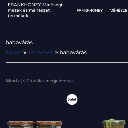
Sorted
Skip
FRANKHONEY Minőségi
by
to
mézek és méhészeti
FRANKHONEY
MÉHÉSZE
price:
termékek
high
content
to
low
babavárás
Home
Termékek
babavárás
Mind a(z) 2 találat megjelenítve
Original
Current
Sale!
price
price
was:
is:
17
16
500,00 Ft.
900,00 Ft.