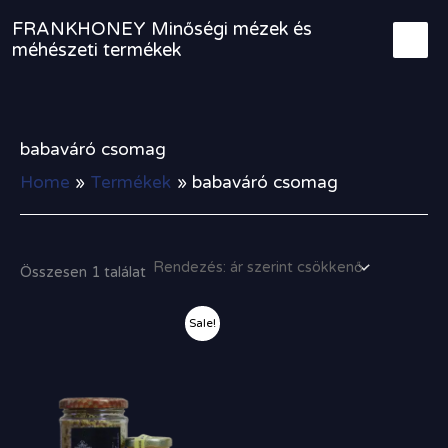
Skip
FRANKHONEY Minőségi mézek és
to
méhészeti termékek
content
babaváró csomag
Home
Termékek
babaváró csomag
Összesen 1 találat
Original
Current
Sale!
price
price
was:
is:
8
8
900,00 Ft.
100,00 Ft.