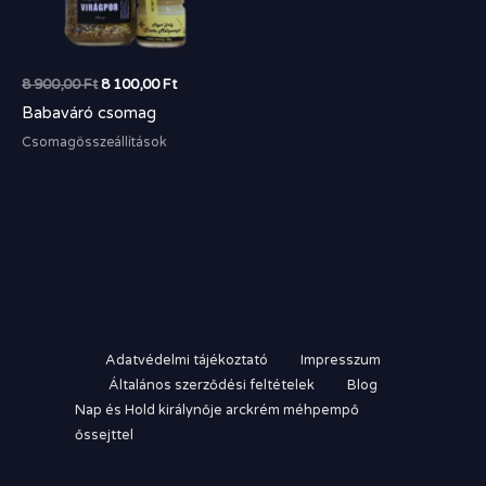
8 900,00
Ft
8 100,00
Ft
Babaváró csomag
Csomagösszeállítások
Adatvédelmi tájékoztató
Impresszum
Általános szerződési feltételek
Blog
Nap és Hold királynője arckrém méhpempő
őssejttel