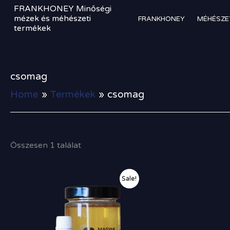
Skip
FRANKHONEY Minőségi
to
mézek és méhészeti
FRANKHONEY
MÉHÉSZE
termékek
content
csomag
Home
Termékek
csomag
Összesen 1 találat
Original
Current
Sale!
price
price
was:
is:
11
10
820,00 Ft.
200,00 Ft.