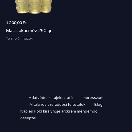
1 200,00
Ft
Macis akácméz 250 gr
Termelői mézek
Adatvédelmi tájékoztató
Impresszum
Általános szerződési feltételek
Blog
Nap és Hold királynője arckrém méhpempő
őssejttel