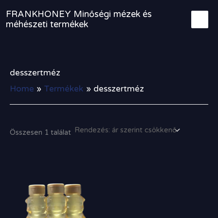
Skip
FRANKHONEY Minőségi mézek és
to
méhészeti termékek
content
desszertméz
Home
Termékek
desszertméz
Összesen 1 találat