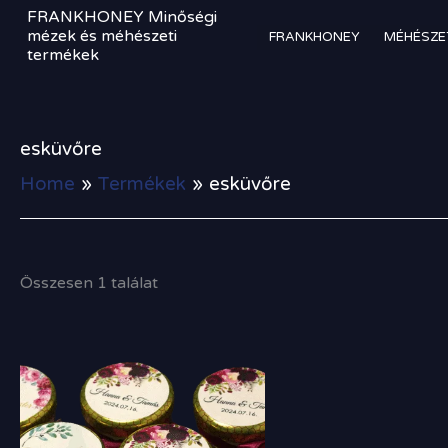
Skip
FRANKHONEY Minőségi
to
mézek és méhészeti
FRANKHONEY
MÉHÉSZE
termékek
content
esküvőre
Home
Termékek
esküvőre
Összesen 1 találat