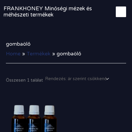
Skip
FRANKHONEY Minőségi mézek és
to
méhészeti termékek
content
gombaölő
Home
Termékek
gombaölő
Összesen 1 találat