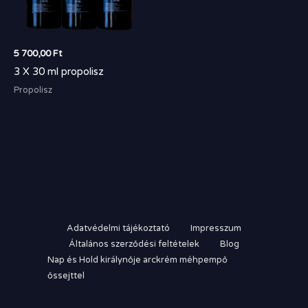
5 700,00
Ft
3 X 30 ml propolisz
Propolisz
Adatvédelmi tájékoztató
Impresszum
Általános szerződési feltételek
Blog
Nap és Hold királynője arckrém méhpempő
őssejttel