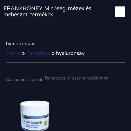
Skip
FRANKHONEY Minőségi mézek és
to
méhészeti termékek
content
hyaluronsav
Home
Termékek
hyaluronsav
Összesen 1 találat