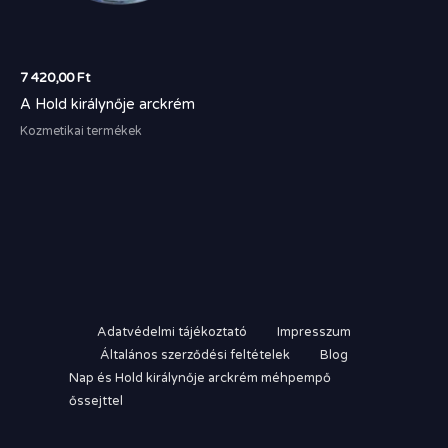
7 420,00
Ft
A Hold királynője arckrém
Kozmetikai termékek
Adatvédelmi tájékoztató
Impresszum
Általános szerződési feltételek
Blog
Nap és Hold királynője arckrém méhpempő
őssejttel