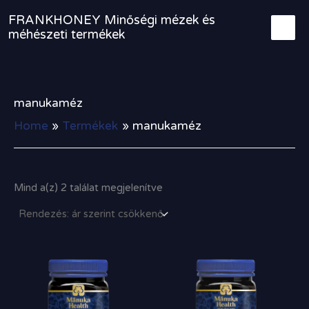
Sorted
Skip
by
FRANKHONEY Minőségi mézek és
to
price:
méhészeti termékek
high
content
to
low
manukaméz
Home
Termékek
manukaméz
Mind a(z) 2 találat megjelenítve