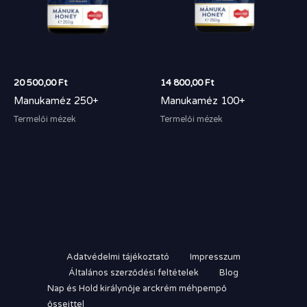
20 500,00
Ft
14 800,00
Ft
Manukaméz 250+
Manukaméz 100+
Termelői mézek
Termelői mézek
Adatvédelmi tájékoztató
Impresszum
Általános szerződési feltételek
Blog
Nap és Hold királynője arckrém méhpempő
őssejttel