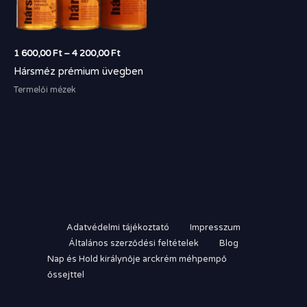
1 600,00
Ft
–
4 200,00
Ft
Hársméz prémium üvegben
Termelői mézek
Adatvédelmi tájékoztató
Impresszum
Általános szerződési feltételek
Blog
Nap és Hold királynője arckrém méhpempő
őssejttel