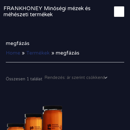
Skip
FRANKHONEY Minőségi mézek és
to
méhészeti termékek
content
megfázás
Home
Termékek
megfázás
Összesen 1 találat
Ártartomány:
1
600,00 Ft
-
4
200,00 Ft