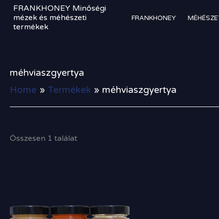
Skip
FRANKHONEY Minőségi
to
mézek és méhészeti
FRANKHONEY
MÉHÉSZE
termékek
content
méhviaszgyertya
Home
Termékek
méhviaszgyertya
Összesen 1 találat