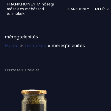
Skip
FRANKHONEY Minőségi
to
mézek és méhészeti
FRANKHONEY
MÉHÉSZE
termékek
content
méregtelenítés
Home
Termékek
méregtelenítés
Összesen 1 találat