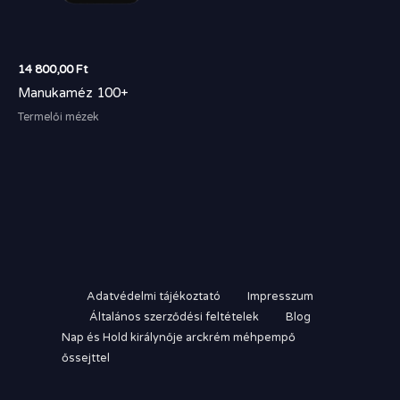
14 800,00
Ft
Manukaméz 100+
Termelői mézek
Adatvédelmi tájékoztató
Impresszum
Általános szerződési feltételek
Blog
Nap és Hold királynője arckrém méhpempő
őssejttel