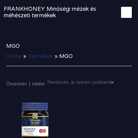
Skip
FRANKHONEY Minőségi mézek és
to
méhészeti termékek
content
MGO
Home
Termékek
MGO
Összesen 1 találat