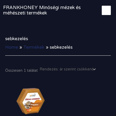
Skip
FRANKHONEY Minőségi mézek és
to
méhészeti termékek
content
sebkezelés
Home
Termékek
sebkezelés
Összesen 1 találat