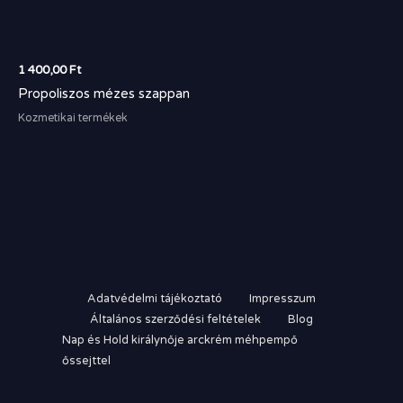
1 400,00
Ft
Propoliszos mézes szappan
Kozmetikai termékek
Adatvédelmi tájékoztató
Impresszum
Általános szerződési feltételek
Blog
Nap és Hold királynője arckrém méhpempő
őssejttel