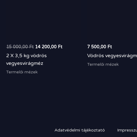
15 000,00
Ft
14 200,00
Ft
7 500,00
Ft
2 X 3,5 kg vödrös
Vödrös vegyesvirágm
vegyesvirágméz
Termelői mézek
Termelői mézek
Adatvédelmi tájékoztató
Impressz