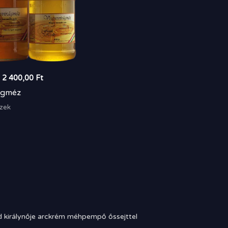
–
2 400,00
Ft
ágméz
zek
 királynője arckrém méhpempő őssejttel