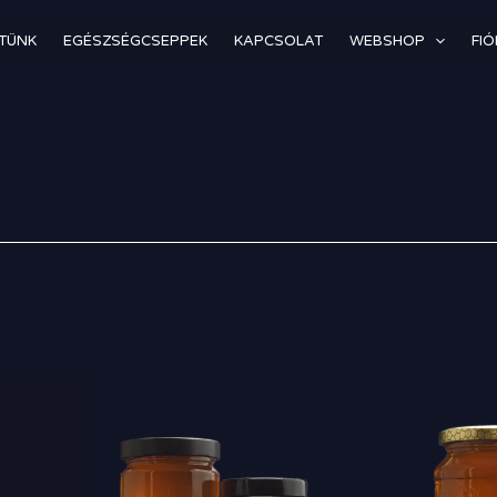
TÜNK
EGÉSZSÉGCSEPPEK
KAPCSOLAT
WEBSHOP
FI
Ártartomány:
1
100,00 Ft
-
2
900,00 Ft