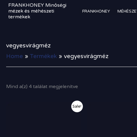
Sorted
Skip
FRANKHONEY Minőségi
by
to
mézek és méhészeti
FRANKHONEY
MÉHÉSZE
price:
termékek
high
content
to
low
vegyesvirágméz
Home
Termékek
vegyesvirágméz
Mind a(z) 4 találat megjelenítve
Original
Current
Sale!
price
price
was:
is:
15
14
000,00 Ft.
200,00 Ft.