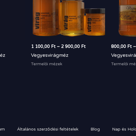
1 100,00
Ft
–
2 900,00
Ft
800,00
Ft
éz
Vegyesvirágméz
Vegyesvir
Termelői mézek
Termelői mé
um
Általános szerződési feltételek
Blog
Nap és Hold