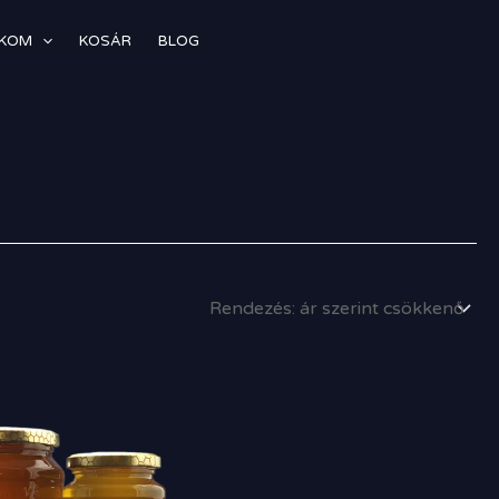
ÓKOM
KOSÁR
BLOG
Ártartomány:
800,00 Ft
-
2
400,00 Ft