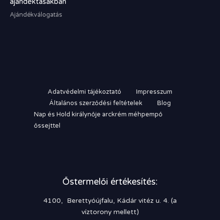
ajándéktasakban
Ajándékválogatás
Adatvédelmi tájékoztató
Impresszum
Általános szerződési feltételek
Blog
Nap és Hold királynője arckrém méhpempő
őssejttel
Őstermelői értékesítés:
4100, Berettyóújfalu, Kádár vitéz u. 4. (a
víztorony mellett)