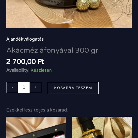
Ajándékválogatás
Akácméz áfonyával 300 gr
2 700,00
Ft
Availability:
Készleten
-
+
KOSÁRBA TESZEM
Ezekkel lesz teljes a kosarad: