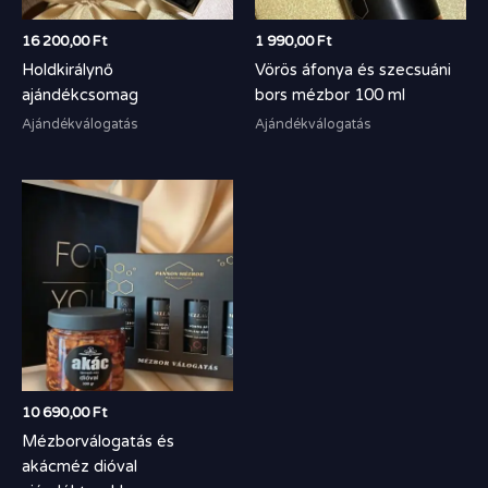
16 200,00
Ft
1 990,00
Ft
Holdkirálynő
Vörös áfonya és szecsuáni
ajándékcsomag
bors mézbor 100 ml
Ajándékválogatás
Ajándékválogatás
10 690,00
Ft
Mézborválogatás és
akácméz dióval