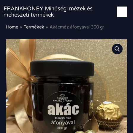
Skip
FRANKHONEY Minőségi mézek és
to
méhészeti termékek
content
Home
Termékek
Akácméz áfonyával 300 gr
Akácméz
áfonyával
300
gr
mennyiség