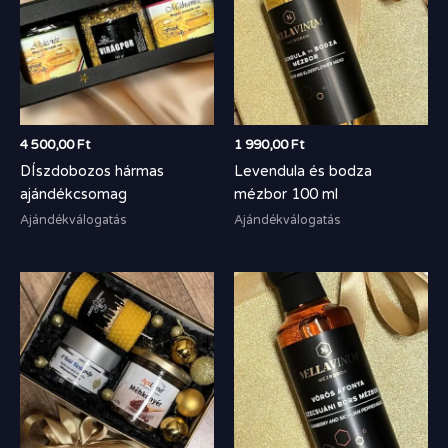
4 500,00
Ft
1 990,00
Ft
DÍszdobozos hármas
Levendula és bodza
ajándékcsomag
mézbor 100 ml
Ajándékválogatás
Ajándékválogatás