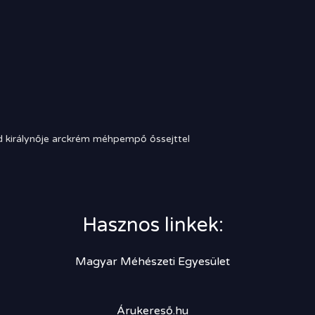
 királynője arckrém méhpempő őssejttel
Hasznos linkek:
Magyar Méhészeti Egyesület
Árukereső.hu