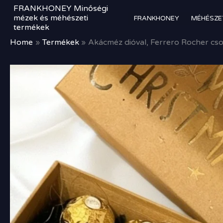
Skip
FRANKHONEY Minőségi
to
mézek és méhészeti
FRANKHONEY
MÉHÉSZE
termékek
content
Home
Termékek
Akácméz dióval, Ferrero Rocher cs