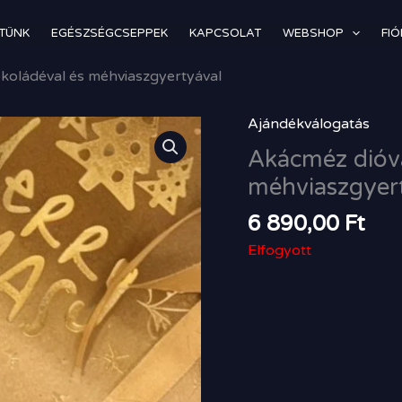
TÜNK
EGÉSZSÉGCSEPPEK
KAPCSOLAT
WEBSHOP
FI
okoládéval és méhviaszgyertyával
Ajándékválogatás
Akácméz dióva
méhviaszgyer
6 890,00
Ft
Elfogyott