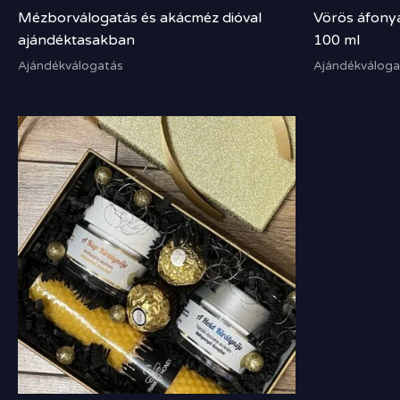
Mézborválogatás és akácméz dióval
Vörös áfony
ajándéktasakban
100 ml
Ajándékválogatás
Ajándékváloga