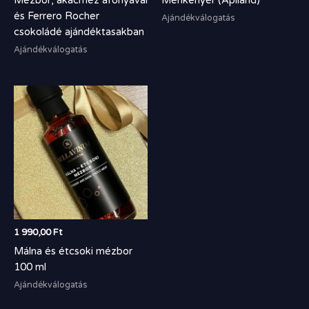
Mézbor, akácméz áfonyával
Méhkenyér (Apiland)
és Ferrero Rocher
Ajándékválogatás
csokoládé ajándéktasakban
Ajándékválogatás
1 990,00
Ft
Málna és étcsoki mézbor
100 ml
Ajándékválogatás