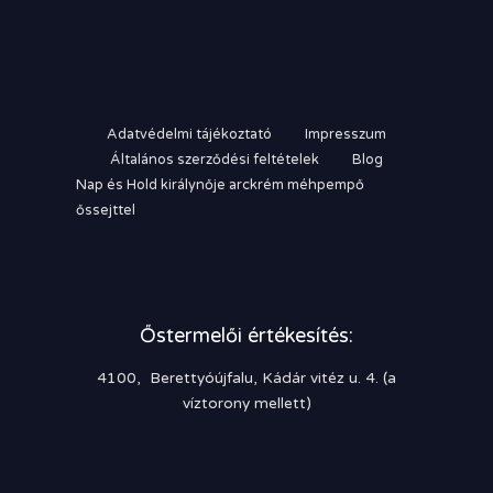
Adatvédelmi tájékoztató
Impresszum
Általános szerződési feltételek
Blog
Nap és Hold királynője arckrém méhpempő
őssejttel
Őstermelői értékesítés:
4100, Berettyóújfalu, Kádár vitéz u. 4. (a
víztorony mellett)