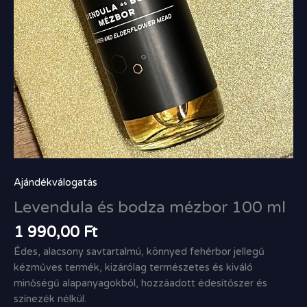
Ajándékválogatás
Levendula és bodza mézbor 100 ml
1 990,00
Ft
Édes, alacsony savtartalmú, könnyed fehérbor jellegű
kézműves termék, kizárólag természetes és kiváló
minőségű alapanyagokból, hozzáadott édesítőszer és
színezék nélkül.