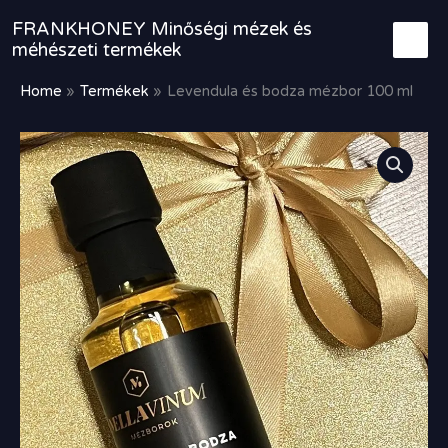
Skip
FRANKHONEY Minőségi mézek és
to
méhészeti termékek
content
Home
Termékek
Levendula és bodza mézbor 100 ml
Levendula
és
bodza
mézbor
100
ml
mennyiség