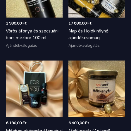
1 990,00
Ft
17 890,00
Ft
Vörös áfonya és szecsuáni
Nap és Holdkirálynő
bors mézbor 100 ml
ajándékcsomag
Ajándékválogatás
Ajándékválogatás
6 190,00
Ft
6 400,00
Ft