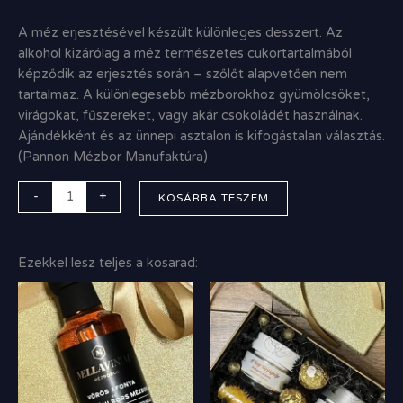
A méz erjesztésével készült különleges desszert. Az
alkohol kizárólag a méz természetes cukortartalmából
képződik az erjesztés során – szőlőt alapvetően nem
tartalmaz. A különlegesebb mézborokhoz gyümölcsöket,
virágokat, fűszereket, vagy akár csokoládét használnak.
Ajándékként és az ünnepi asztalon is kifogástalan választás.
(Pannon Mézbor Manufaktúra)
-
+
KOSÁRBA TESZEM
Ezekkel lesz teljes a kosarad: