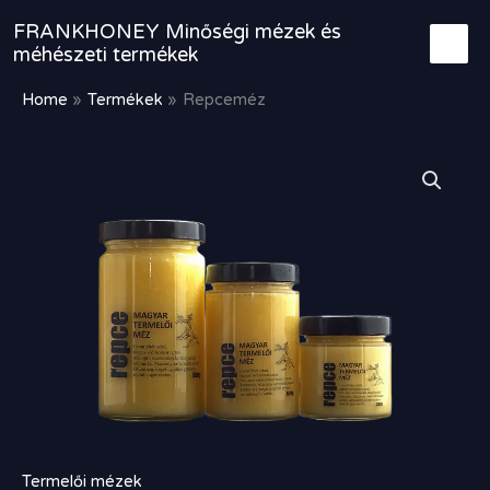
Skip
FRANKHONEY Minőségi mézek és
to
méhészeti termékek
content
Home
Termékek
Repceméz
Ártartomány:
Repceméz
1
mennyiség
500,00 Ft
-
3
900,00 Ft
Termelői mézek