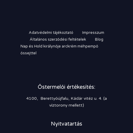
Adatvédelmi tájékoztató
Impresszum
Általános szerződési feltételek
Blog
Nap és Hold királynője arckrém méhpempő
őssejttel
Őstermelői értékesítés:
4100, Berettyóújfalu, Kádár vitéz u. 4. (a
víztorony mellett)
Nyitvatartás