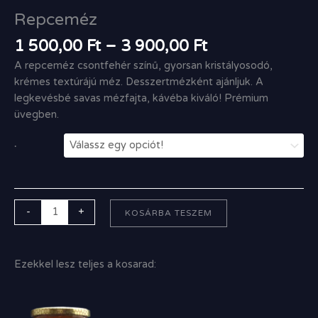
Repceméz
1 500,00
Ft
–
3 900,00
Ft
A repceméz csontfehér színű, gyorsan kristályosodó,
krémes textúrájú méz. Desszertmézként ajánljuk. A
legkevésbé savas mézfajta, kávéba kiváló! Prémium
üvegben.
.
-
+
KOSÁRBA TESZEM
Ezekkel lesz teljes a kosarad:
Ártartomány:
800,00 Ft
-