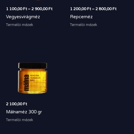
1 100,00
Ft
–
2 900,00
Ft
1 200,00
Ft
–
2 800,00
Ft
Vegyesvirágméz
Repceméz
Termelői mézek
Termelői mézek
2 100,00
Ft
Málnaméz 300 gr
Termelői mézek