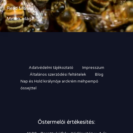
Elképesztő
Read More »
tények
Méhek világa
a
méhekről
Adatvédelmi tájékoztató
Impresszum
Általános szerződési feltételek
Blog
Nap és Hold királynője arckrém méhpempő
őssejttel
Őstermelői értékesítés: