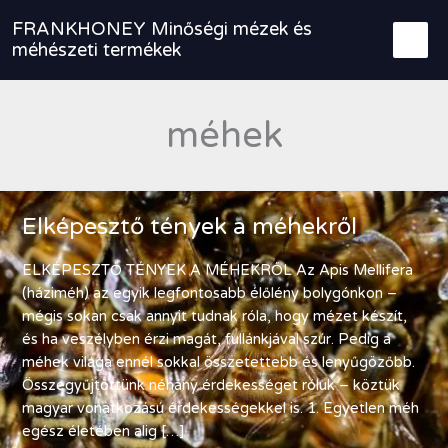
Skip
FRANKHONEY Minőségi mézek és
to
méhészeti termékek
content
méhek
Elképesztő tények a méhekről
ELKÉPESZTŐ TÉNYEK A MÉHEKRŐL Az Apis Mellifera
(háziméh) az egyik legfontosabb élőlény bolygónkon –
mégis sokan csak annyit tudnak róla, hogy mézet készít,
és ha veszélyben érzi magát, fullánkjával szúr. Pedig a
méhek világa ennél sokkal összetettebb és lenyűgözőbb.
Összegyűjtöttünk néhány érdekességet róluk – köztük
magyar vonatkozású érdekességekkel is. 1. Egyetlen méh
egész életében alig […]