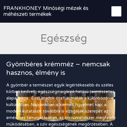
Skip
FRANKHONEY Minőségi mézek és
to
méhészeti termékek
content
Egészség
Gyömbéres krémméz – nemcsak
hasznos, élmény is
A gyömbér a természet egyik legértékesebb és széles
körben kedvelt, egészségmegőrző hatású természetes
alapanyaga. Évszázadok óta használják a különböző
kultúrákban. Napjainkban is kiemelt figyelmet kap: a
modern kutatások továbbra is vizsgálják szerepét az
emésztés támogatásában, az immunrendszer megfelelő
működésében, a szív egészségének megőrzésében. A