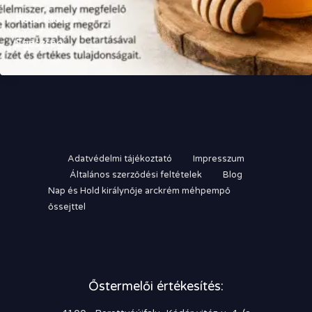
Hogyan
Read More »
tároljuk
Egészség
a
mézet?
Adatvédelmi tájékoztató
Impresszum
Általános szerződési feltételek
Blog
Nap és Hold királynője arckrém méhpempő
őssejttel
Őstermelői értékesítés: