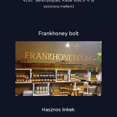
4100, Berettyóújfalu, Kádár vitéz u. 4. (a
víztorony mellett)
Frankhoney bolt
Hasznos linkek: