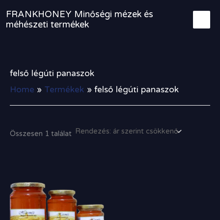
Skip
FRANKHONEY Minőségi mézek és
to
méhészeti termékek
content
felső légúti panaszok
Home
Termékek
felső légúti panaszok
Összesen 1 találat
Ártartomány:
1
200,00 Ft
-
3
600,00 Ft