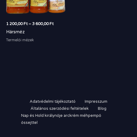
1 200,00
Ft
–
3 600,00
Ft
Hársméz
Termelői mézek
Adatvédelmi tájékoztató
Impresszum
Általános szerződési feltételek
Blog
Nap és Hold királynője arckrém méhpempő
őssejttel