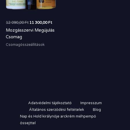
12 090,00
Ft
11 300,00
Ft
Mozgásszervi Megújulás
Csomag
Csomagösszeállítások
Adatvédelmi tájékoztató
Impresszum
Általános szerződési feltételek
Blog
Nap és Hold királynője arckrém méhpempő
őssejttel