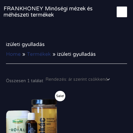
Skip
FRANKHONEY Minőségi mézek és
to
méhészeti termékek
content
izületi gyulladás
Home
Termékek
izületi gyulladás
Összesen 1 találat
Original
Current
Sale!
price
price
was:
is:
12
11
090,00 Ft.
300,00 Ft.