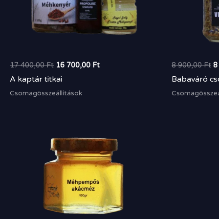
17 400,00
Ft
16 700,00
Ft
8 900,00
Ft
8
A kaptár titkai
Babaváró c
Csomagösszeállítások
Csomagösszeál