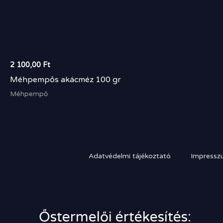
2 100,00
Ft
Méhpempős akácméz 100 gr
Méhpempő
Adatvédelmi tájékoztató
Impressz
Őstermelői értékesítés: