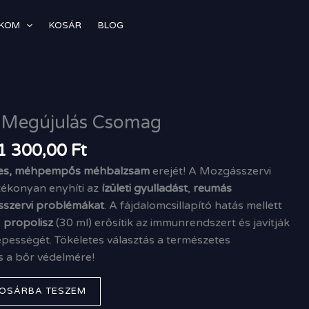
ÓKOM
KOSÁR
BLOG
riginal
Current
rice
price
 Megújulás Csomag
as:
is:
2
11
1 300,00
Ft
90,00 Ft.
300,00 Ft.
s, méhpempős méhbalzsam
erejét! A Mozgásszervi
ékonyan enyhíti az
ízületi gyulladást
,
reumás
szervi problémákat
. A fájdalomcsillapító hatás mellett
s
propolisz
(30 ml) erősítik az immunrendszert és javítják
képességét. Tökéletes választás a természetes
és a bőr védelmére!
OSÁRBA TESZEM