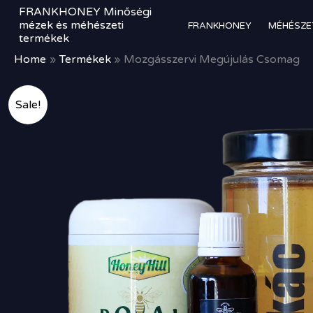
Skip
FRANKHONEY Minőségi
to
mézek és méhészeti
FRANKHONEY
MÉHÉSZE
termékek
content
Home
Termékek
Mozgásszervi Megújulás Csomag
Sale!