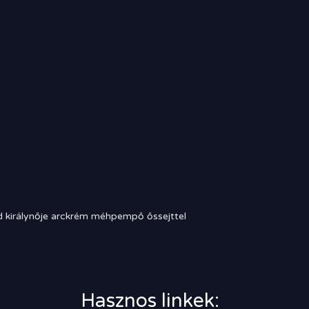
 királynője arckrém méhpempő őssejttel
Hasznos linkek: