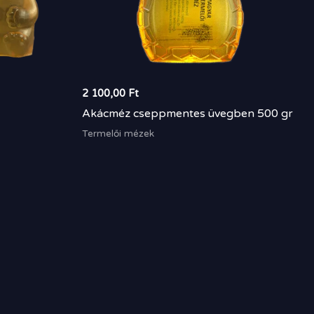
2 100,00
Ft
Akácméz cseppmentes üvegben 500 gr
Termelői mézek