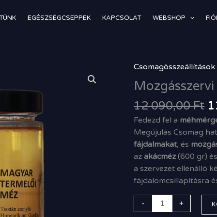
TÜNK
EGÉSZSÉGCSEPPEK
KAPCSOLAT
WEBSHOP
FI
O
Csomagösszeállítások
Mozgásszervi
p
Megújulás
Mozgásszervi
w
Csomag
1
12 090,00
Ft
1
mennyiség
0
Fedezd fel a
méhmérge
Megújulás Csomag hat
fájdalmakat
, és
mozgás
az
akácméz
(600 gr) é
a szervezet ellenálló 
fájdalomcsillapításra 
-
+
K