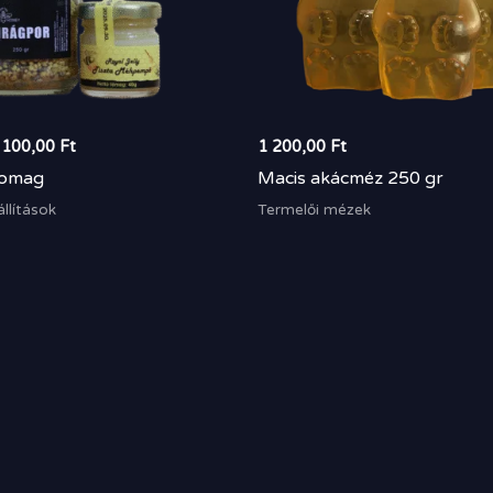
 100,00
Ft
1 200,00
Ft
somag
Macis akácméz 250 gr
lítások
Termelői mézek