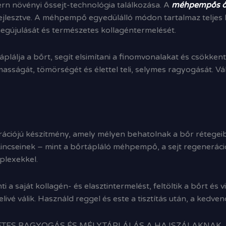
n növényi őssejt-technológia találkozása. A
méhpempős ős
kifejlesztve. A méhpempő egyedülálló módon tartalmaz telj
egújulását és természetes kollagéntermelését.
plálja a bőrt, segít elsimítani a finomvonalakat és csökke
asságát, tömörségét és élettel teli, selymes ragyogását. 
iójú készítmény, amely mélyen behatolnak a bőr rétegeibe
kincseinek – mint a bőrtápláló méhpempő, a sejt regeneráci
plexekkel.
a saját kollagén- és elasztintermelést, feltöltik a bőrt é
livé válik. Használd reggel és este a tisztítás után, a kedv
ETES RAGYOGÁS ÉS MÉLYTÁPLÁLÁS A HAJSZÁLAKNAK