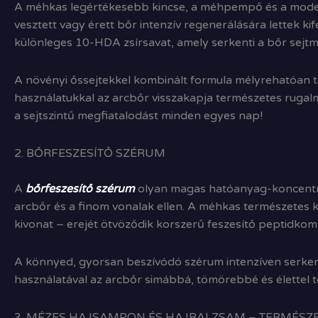
A méhkas legértékesebb kincse, a méhpempő és a moder
vesztett vagy érett bőr intenzív regenerálására lettek 
különleges 10-HDA zsírsavat, amely serkenti a bőr sejtm
A növényi őssejtekkel kombinált formula mélyrehatóan tá
használatukkal az arcbőr visszakapja természetes rugalm
a sejtszintű megfiatalodást minden egyes nap!
2. BŐRFESZESÍTŐ SZÉRUM
A
bőrfeszesítő szérum
olyan magas hatóanyag-koncentrác
arcbőr és a finom vonalak ellen. A méhkas természetes 
kivonat – erejét ötvöződik korszerű feszesítő peptidkom
A könnyed, gyorsan beszívódó szérum intenzíven serkenti 
használatával az arcbőr simábbá, tömörebbé és élettel te
3. MÉZES HAJSAMPON ÉS HAJBALZSAM – TERMÉSZ