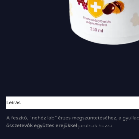
Leírás
A feszítő, “nehéz láb” érzés megszüntetéséhez, a gyulla
összetevők együttes erejükkel
járulnak hozzá: