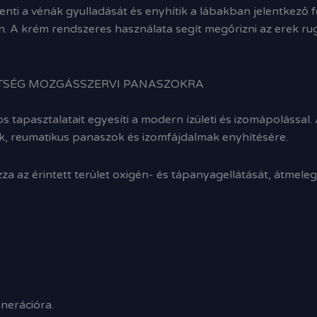
enti a vénák gyulladását és enyhítik a lábakban jelentkező 
 A krém rendszeres használata segít megőrizni az erek ruga
ÍTSÉG MOZGÁSSZERVI PANASZOKRA
 tapasztalatait egyesíti a modern ízületi és izomápolással
k, reumatikus panaszok és izomfájdalmak enyhítésére.
a az érintett terület oxigén- és tápanyagellátását, átmelegít
nerációra.