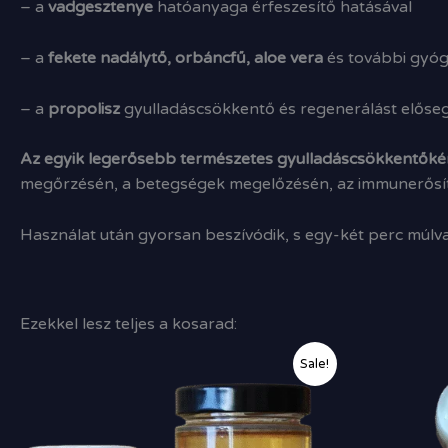
– a
vadgesztenye
hatóanyaga érfeszesítő hatásával
– a
fekete nadálytő, orbáncfű, aloe vera
és további gyóg
– a
propolisz
gyulladáscsökkentő és regenerálást előseg
Az egyik legerősebb természetes gyulladáscsökkentőkén
megőrzésén, a betegségek megelőzésén, az immunerősítése
Használat után gyorsan beszívódik, s egy-két perc múlva 
Ezekkel lesz teljes a kosarad:
Original
Current
Sale!
price
price
was:
is:
12
11
000,00 Ft.
300,00 Ft.