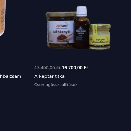
17 400,00
Ft
16 700,00
Ft
éhbalzsam
A kaptár titkai
Csomagösszeállítások