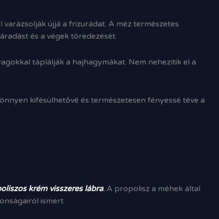
 varázsolják újjá a frizurádat. A méz természetes
záradást és a végek töredezését.
agokkal táplálják a hajhagymákat. Nem nehezítik el a
 könnyen kifésülhetővé és természetesen fényessé téve a
oliszos krém visszeres lábra
.
A propolisz a méhek által
onságairól ismert.