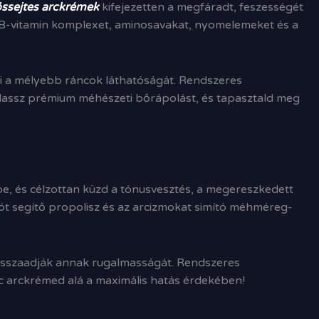
sejtes arckrémek
kifejezetten a megfáradt, feszességét
es B-vitamin komplexet, aminosavakat, nyomelemeket és a
nti a mélyebb ráncok láthatóságát. Rendszeres
Válassz prémium méhészeti bőrápolást, és tapasztald meg
, és célzottan küzd a tónusvesztés, a megereszkedett
ót segítő propolisz és az arcizmokat simító méhméreg-
s visszaadják annak rugalmasságát. Rendszeres
enc arckrémed alá a maximális hatás érdekében!