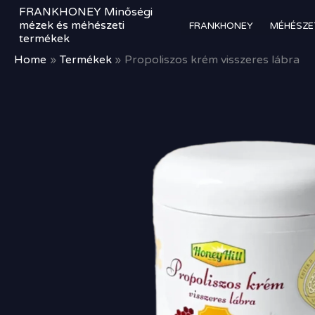
Skip
FRANKHONEY Minőségi
to
mézek és méhészeti
FRANKHONEY
MÉHÉSZE
termékek
content
Home
Termékek
Propoliszos krém visszeres lábra