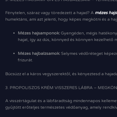
Fénytelen, száraz vagy töredezett a hajad? A
mézes haj
humektáns, ami azt jelenti, hogy képes megkötni és a haj
Mézes hajsamponok:
Gyengéden, mégis hatékonyan 
hajat, így az dús, könnyed és könnyen kezelhető 
Mézes hajbalzsamok:
Selymes védőréteget képeznek
frizurát.
Búcsúzz el a káros vegyszerektől, és kényeztesd a hajad
3. PROPOLISZOS KRÉM VISSZERES LÁBRA – MEGKÖ
A visszértágulat és a lábfáradtság mindennapos kellem
gyűjtött erőteljes természetes védőanyag, amely rendkívü