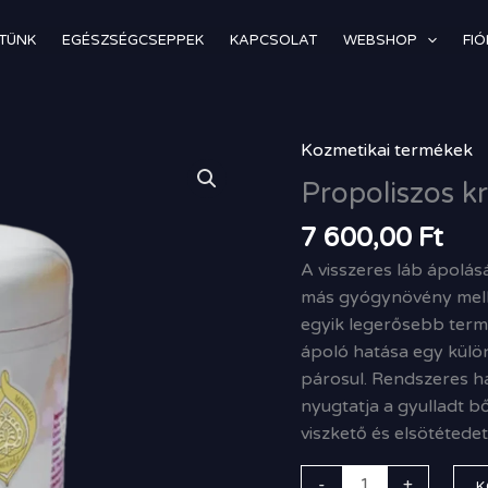
TÜNK
EGÉSZSÉGCSEPPEK
KAPCSOLAT
WEBSHOP
FI
Kozmetikai termékek
Propoliszos
krém
Propoliszos kr
visszeres
7 600,00
Ft
lábra
mennyiség
A visszeres láb ápolá
más gyógynövény melle
egyik legerősebb term
ápoló hatása egy külö
párosul. Rendszeres ha
nyugtatja a gyulladt b
viszkető és elsötétedet
-
+
K