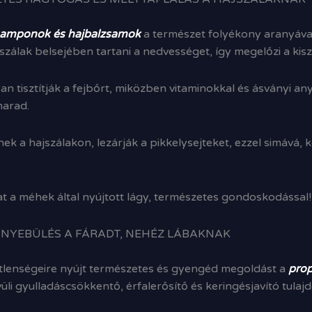
samponok és hajbalzsamok
a természet folyékony aranyával
szálak belsejében tartani a nedvességet, így megelőzi a kis
tisztítják a fejbőrt, miközben vitaminokkal és ásványi any
marad.
 a hajszálakon, lezárják a pikkelysejteket, ezzel simává,
at a méhek által nyújtott lágy, természetes gondoskodással!
NNYEBÜLÉS A FÁRADT, NEHÉZ LÁBAKNAK
etlenségeire nyújt természetes és gyengéd megoldást a
prop
li gyulladáscsökkentő, érfalerősítő és keringésjavító tulajd