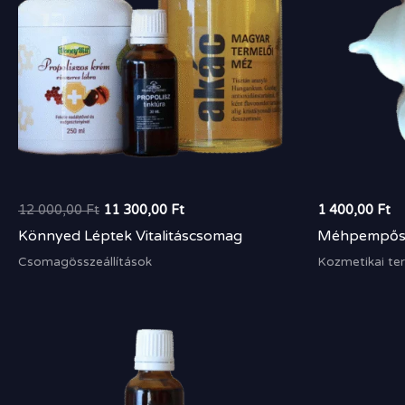
12 000,00
Ft
11 300,00
Ft
1 400,00
Ft
Könnyed Léptek Vitalitáscsomag
Méhpempős
Csomagösszeállítások
Kozmetikai te