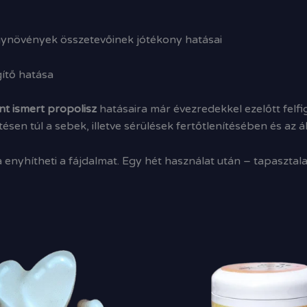
ynövények összetevőinek jótékony hatásai
ítő hatása
t ismert propolisz
hatásaira már évezredekkel ezelőtt felf
n túl a sebek, illetve sérülések fertőtlenítésében és az á
enyhítheti a fájdalmat. Egy hét használat után – tapasztala