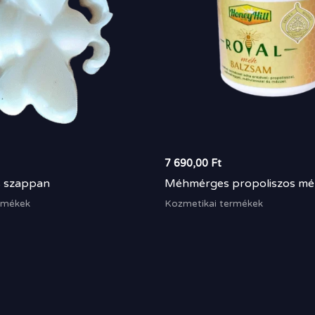
7 690,00
Ft
 szappan
Méhmérges propoliszos m
rmékek
Kozmetikai termékek