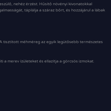
feszülő, nehéz érzést. Hűsítő növényi kivonatokkal
lmasságát, táplálja a száraz bőrt, és hozzájárul a lábak
. A tisztított méhméreg az egyik legütősebb természetes
i a merev ízületeket és ellazítja a görcsös izmokat.