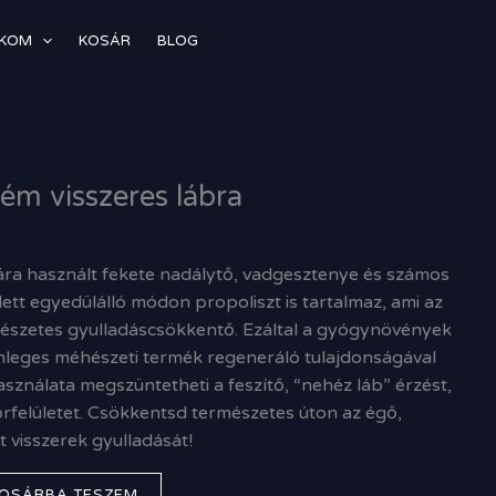
ÓKOM
KOSÁR
BLOG
ém visszeres lábra
sára használt fekete nadálytő, vadgesztenye és számos
tt egyedülálló módon propoliszt is tartalmaz, ami az
észetes gyulladáscsökkentő. Ezáltal a gyógynövények
nleges méhészeti termék regeneráló tulajdonságával
sználata megszüntetheti a feszítő, “nehéz láb” érzést,
őrfelületet. Csökkentsd természetes úton az égő,
t visszerek gyulladását!
OSÁRBA TESZEM