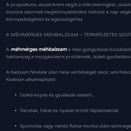
A propoliszos visszérkrém segíti a mikrokeringést, csökk
ötvözve azonnali megkönnyebbülést biztosít a nap végén.
könnyedségéhez és egészségéhez.
4. MÉHMÉRGES MÉHBALZSAM – TERMÉSZETES SEG
A
méhmérges méhbalzsam
a népi gyógyászat évszázados
hatóanyag a mozgásszervi problémák, ízületi gyulladáso
A balzsam felvitele után helyi vérbőséget okoz, ami fokozz
Kiválóan alkalmazható:
Ízületi kopás és gyulladás esetén,
Derekat, hátat és nyakat érintő fájdalmaknál,
Sportolás vagy nehéz fizikai munka utáni izomrege