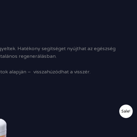
igyeltek. Hatékony segítséget nyújthat az egészség
ltalános regenerálásban.
tok alapján – visszahúzódhat a visszér.
Original
Current
Sale!
price
price
was:
is:
17
16
400,00 Ft.
700,00 Ft.