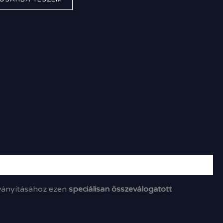
lványításához ezen
speciálisan összeválogatott