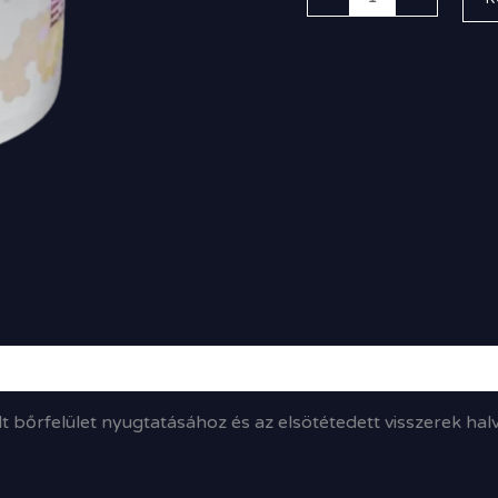
dt bőrfelület nyugtatásához és az elsötétedett visszerek ha