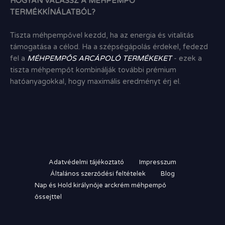
HOGYAN VÁLASSZ A MÉHPEMPŐ
TERMÉKKÍNÁLATBÓL?
Tiszta méhpempővel kezdd, ha az energia és vitalitás
támogatása a célod. Ha a szépségápolás érdekel, fedezd
fel a
MÉHPEMPŐS ARCÁPOLÓ TERMÉKEKET
- ezek a
tiszta méhpempőt kombinálják további prémium
hatóanyagokkal, hogy maximális eredményt érj el.
Adatvédelmi tájékoztató
Impresszum
Általános szerződési feltételek
Blog
Nap és Hold királynője arckrém méhpempő
őssejttel