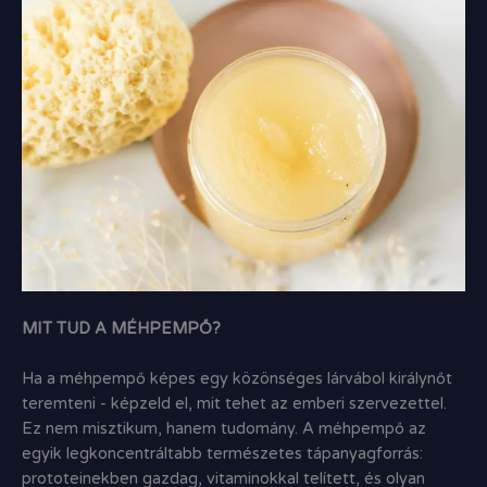
MIT TUD A MÉHPEMPŐ?
Ha a méhpempő képes egy közönséges lárvábol királynőt
teremteni - képzeld el, mit tehet az emberi szervezettel.
Ez nem misztikum, hanem tudomány. A méhpempő az
egyik legkoncentráltabb természetes tápanyagforrás:
prototeinekben gazdag, vitaminokkal telített, és olyan