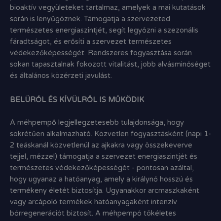
bioaktív vegyületeket tartalmaz, amelyek a mai kutatások
során is lenyűgöznek. Támogatja a szervezeted
természetes energiaszintjét, segít legyőzni a szezonális
fáradtságot, és erősíti a szervezet természetes
védekezőképességét. Rendszeres fogyasztása során
sokan tapasztalnak fokozott vitalitást, jobb alvásminőséget
és általános közérzeti javulást.
BELÜRŐL ÉS KÍVÜLRŐL IS MŰKÖDIK
A méhpempő legjellegzetesebb tulajdonsága, hogy
sokrétűen alkalmazható. Közvetlen fogyasztásként (napi 1-
2 teáskanál közvetlenül az ajkakra vagy összekeverve
tejjel, mézzel) támogatja a szervezet energiaszintjét és
természetes védekezőképességét - pontosan azáltal,
hogy ugyanaz a hatóanyag, amely a királynő hosszú és
termékeny életét biztosítja. Ugyanakkor arcmaszkaként
vagy arcápoló termékek hatóanyagaként intenzív
bőrregenerációt biztosít. A méhpempő tökéletes