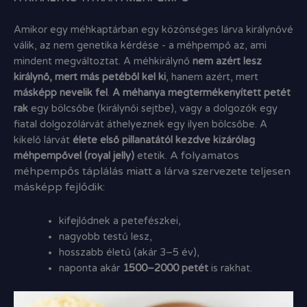
Amikor egy méhkaptárban egy közönséges lárva királynővé
válik, az nem genetika kérdése - a méhpempő az, ami
mindent megváltoztat. A méhkirálynő
nem azért lesz
királynő, mert más petéből kel ki
, hanem azért, mert
másképp nevelik fel
.
A méhanya megtermékenyített petét
rak
egy bölcsőbe (királynői sejtbe), vagy a dolgozók egy
fiatal dolgozólárvát áthelyeznek egy ilyen bölcsőbe. A
kikelő lárvát
élete első pillanatától kezdve kizárólag
A folyamatos
méhpempővel (royal jelly)
etetik.
méhpempős táplálás miatt a lárva szervezete teljesen
másképp fejlődik:
kifejlődnek a petefészkei,
nagyobb testű lesz,
hosszabb életű (akár 3–5 év),
naponta akár
1500–2000 petét
is rakhat.