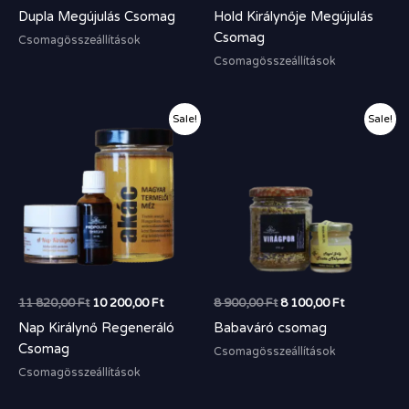
Dupla Megújulás Csomag
Hold Királynője Megújulás
Csomag
Csomagösszeállítások
Csomagösszeállítások
Original
Current
Original
Current
Sale!
Sale!
price
price
price
price
was:
is:
was:
is:
11
10
8
8
820,00 Ft.
200,00 Ft.
900,00 Ft.
100,00 Ft.
11 820,00
Ft
10 200,00
Ft
8 900,00
Ft
8 100,00
Ft
Nap Királynő Regeneráló
Babaváró csomag
Csomag
Csomagösszeállítások
Csomagösszeállítások