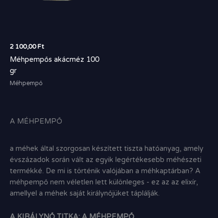
2 100,00
Ft
Méhpempős akácméz 100
gr
Méhpempő
A MÉHPEMPŐ
a méhek által szorgosan készített tiszta hatóanyag, amely
évszázadok során vált az egyik legértékesebb méhészeti
termékké. De mi is történik valójában a méhkaptárban? A
méhpempő nem véletlen lett különleges - ez az az elixír,
amellyel a méhek saját királynőjüket táplálják.
A KIRÁLYNŐ TITKA: A MÉHPEMPŐ