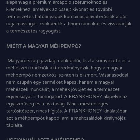
alapanyag a prémium arcápoló szérumokhoz és
krémekhez, amelyek az őssejt kivonat és további
természetes hatóanyagok kombinációjával erősítik a bőr
rugalmasságát, csökkentik a finom ráncokat és visszaadják
a természetes ragyogást.
MIÉRT A MAGYAR MÉHPEMPŐ?
Magyarország gazdag méhlegelői, tiszta környezete és a
méhészeti tradíciók azt eredményezik, hogy a magyar
méhpempő nemzetközi szinten is elismert. Vásárlásoddal
nem csupán egy terméket kapsz, hanem a magyar
méhészek munkáját, a méhek jövőjét és a természet
egyensúlyát is támogatod. A FRANKHONEY alapelve az
egyszerűség és a tisztaság. Nincs mesterséges
tartósítószer, nincs hígítás. A FRANKHONEY kínálatában
azt a méhpempőt kapod, ami a méhcsaládok királynőjét
táplálta.