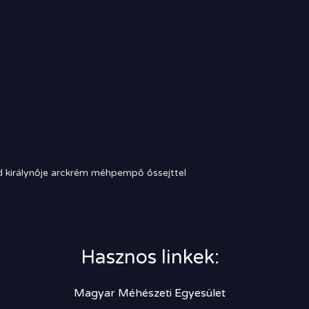
 királynője arckrém méhpempő őssejttel
Hasznos linkek:
Magyar Méhészeti Egyesület