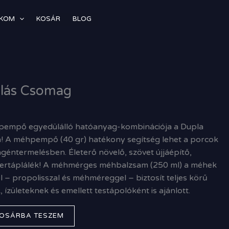
ÓKOM
KOSÁR
BLOG
lás Csomag
empő egyedülálló hatóanyag-kombinációja a Dupla
 A méhpempő (40 gr) hatékony segítség lehet a porcok
géntermelésben. Életerő növelő, szövet újjáépítő,
pertáplálék! A méhmérges méhbalzsam (250 ml) a méhek
l – propolisszal és méhméreggel – biztosít teljes körű
ízületeknek és emellett testápolóként is ajánlott.
OSÁRBA TESZEM