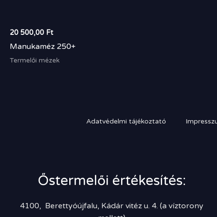
20 500,00
Ft
Manukaméz 250+
Termelői mézek
Adatvédelmi tájékoztató
Impressz
Őstermelői értékesítés:
4100, Berettyóújfalu, Kádár vitéz u. 4. (a víztorony