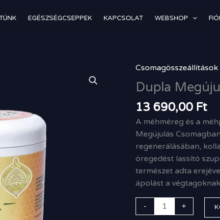
TÜNK
EGÉSZSÉGCSEPPEK
KAPCSOLAT
WEBSHOP
FI
Csomagösszeállítások
Dupla
Megújulás
Dupla Megúju
Csomag
13 690,00
Ft
mennyiség
A méhméreg és a méhp
Megújulás Csomagban!
regenerálásában, kolla
öregedést lassító szu
természet adta erejéve
ápolást a végtagoknak, 
-
+
K