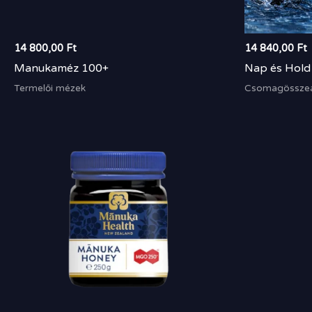
14 800,00
Ft
14 840,00
Ft
Manukaméz 100+
Nap és Hold 
Termelői mézek
Csomagösszeál