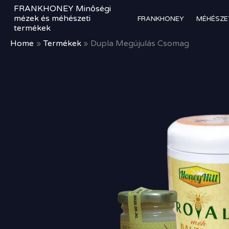
Skip
FRANKHONEY Minőségi
to
mézek és méhészeti
FRANKHONEY
MÉHÉSZE
termékek
content
Home
Termékek
Dupla Megújulás Csomag