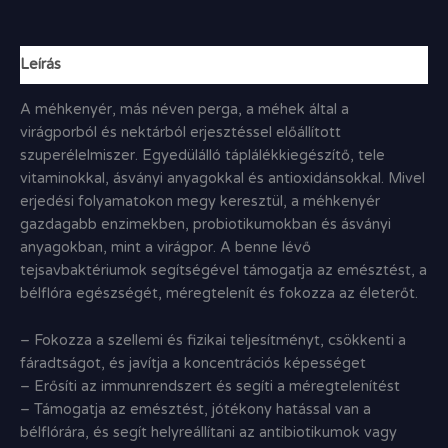
Leírás
A méhkenyér, más néven perga, a méhek által a
virágporból és nektárból erjesztéssel előállított
szuperélelmiszer. Egyedülálló táplálékkiegészítő, tele
vitaminokkal, ásványi anyagokkal és antioxidánsokkal. Mivel
erjedési folyamatokon megy keresztül, a méhkenyér
gazdagabb enzimekben, probiotikumokban és ásványi
anyagokban, mint a virágpor. A benne lévő
tejsavbaktériumok segítségével támogatja az emésztést, a
bélflóra egészségét, méregtelenít és fokozza az életerőt.
– Fokozza a szellemi és fizikai teljesítményt, csökkenti a
fáradtságot, és javítja a koncentrációs képességet
– Erősíti az immunrendszert és segíti a méregtelenítést
– Támogatja az emésztést, jótékony hatással van a
bélflórára, és segít helyreállítani az antibiotikumok vagy