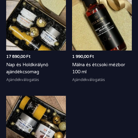
17 890,00
Ft
1 990,00
Ft
Nap és Holdkirálynő
Málna és étcsoki mézbor
ajándékcsomag
100 ml
Ajándékválogatás
Ajándékválogatás