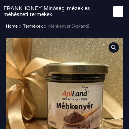
Skip
FRANKHONEY Minőségi mézek és
to
méhészeti termékek
content
Home
Termékek
Méhkenyér (Apiland)
Méhkenyér
(Apiland)
mennyiség