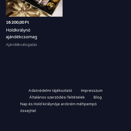
16 200,00
Ft
Holdkirálynő
ajándékcsomag
Ajándékválogatás
Adatvédelmi tájékoztató
Impresszum
Általános szerződési feltételek
Blog
Nap és Hold királynője arckrém méhpempő
őssejttel