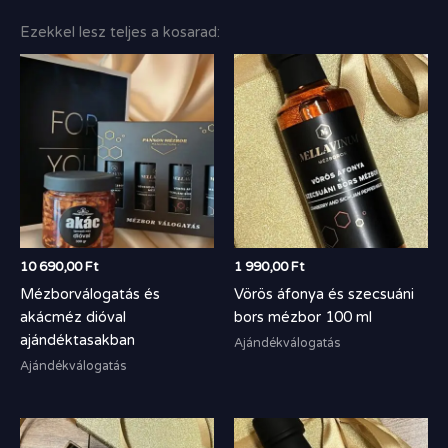
Ezekkel lesz teljes a kosarad:
10 690,00
Ft
1 990,00
Ft
Mézborválogatás és
Vörös áfonya és szecsuáni
akácméz dióval
bors mézbor 100 ml
ajándéktasakban
Ajándékválogatás
Ajándékválogatás