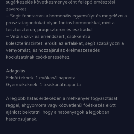
sugárkezelés következményeként fellépő emésztési
zavarokat
– Segít fenntartani a hormonális egyensúlyt és megelőzni a
prosztatagondokat olyan fontos hormonokkal, mint a
tesztoszteron, progeszteron és esztradiol
– Védi a szív- és érrendszert, csökkenti a
koleszterinszintet, erősíti az érfalakat, segít szabályozni a
vérnyomást, és hozzájárul az érelmeszesedés
kockázatának csökkentéséhez.
Adagolás
Felnőtteknek: 1 evőkanál naponta.
Gyermekeknek: 1 teáskanál naponta.
A legjobb hatás érdekében a méhkenyér fogyasztását
reggel, éhgyomorra vagy közvetlenül főétkezés előtt
ajánlott beiktatni, hogy a hatóanyagok a legjobban
hasznosuljanak.