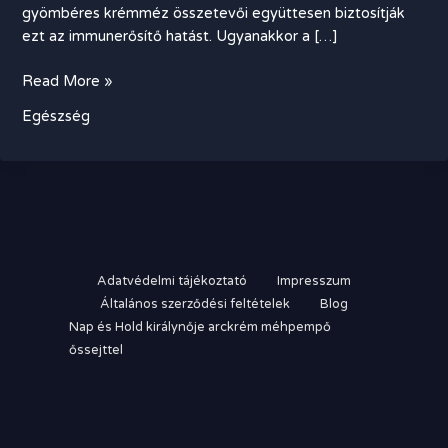
gyömbéres krémméz összetevői együttesen biztosítják
ezt az immunerősítő hatást. Ugyanakkor a […]
Gyömbéres
Read More »
krémméz
Egészség
–
nemcsak
hasznos,
élmény
is
Adatvédelmi tájékoztató
Impresszum
Általános szerződési feltételek
Blog
Nap és Hold királynője arckrém méhpempő
őssejttel