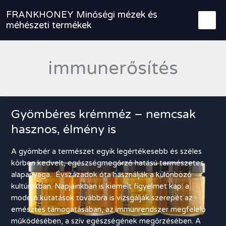
Skip
FRANKHONEY Minőségi mézek és
to
méhészeti termékek
content
immunerősítés
Gyömbéres krémméz – nemcsak
hasznos, élmény is
A gyömbér a természet egyik legértékesebb és széles
körben kedvelt, egészségmegőrző hatású természetes
alapanyaga. Évszázadok óta használják a különböző
kultúrákban. Napjainkban is kiemelt figyelmet kap: a
modern kutatások továbbra is vizsgálják szerepét az
emésztés támogatásában, az immunrendszer megfelelő
működésében, a szív egészségének megőrzésében. A