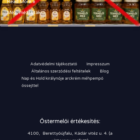
Bolti
Read More »
méz?
Méz, mézfajták
Adatvédelmi tájékoztató
Impresszum
Általános szerződési feltételek
Blog
Nap és Hold királynője arckrém méhpempő
őssejttel
Őstermelői értékesítés:
4100, Berettyóújfalu, Kádár vitéz u. 4. (a