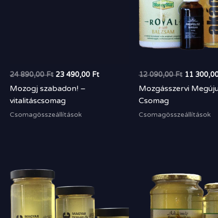
24 890,00
Ft
23 490,00
Ft
12 090,00
Ft
11 300,0
Mozogj szabadon! –
Mozgásszervi Megúju
vitalitáscsomag
Csomag
Csomagösszeállítások
Csomagösszeállítások
Ártartomány:
1
600,00 Ft
-
4
200,00 Ft