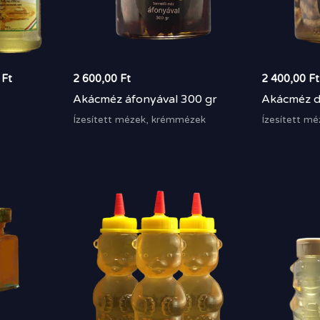
0
Ft
2 600,00
Ft
2 400,00
Ft
Akácméz áfonyával 300 gr
Akácméz d
Ízesített mézek, krémmézek
Ízesített m