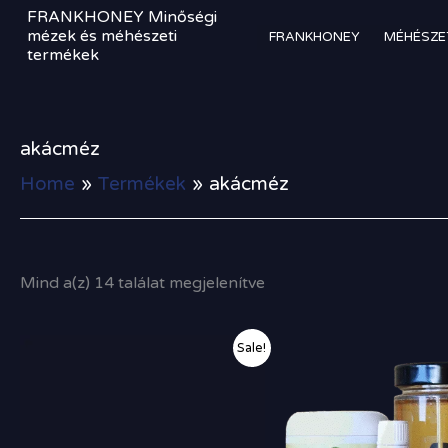
Sorted
Skip
FRANKHONEY Minőségi
by
to
mézek és méhészeti
FRANKHONEY
MÉHÉSZE
price:
termékek
high
content
to
low
akácméz
Home
Termékek
akácméz
Mind a(z) 14 találat megjelenítve
Original
Current
Original
Sale!
price
price
price
was:
is:
was:
24
23
12
890,00 Ft.
490,00 Ft.
090,00 Ft