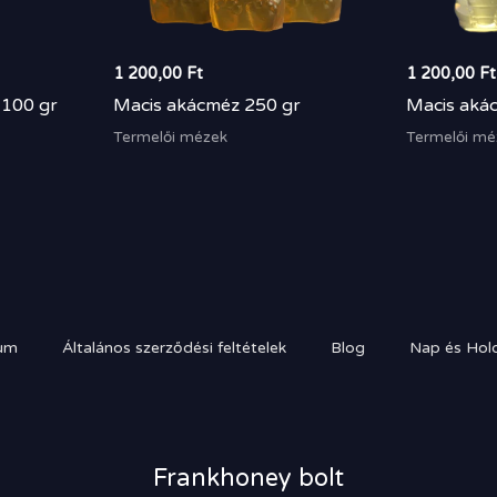
1 200,00
Ft
1 200,00
Ft
 100 gr
Macis akácméz 250 gr
Macis aká
Termelői mézek
Termelői mé
um
Általános szerződési feltételek
Blog
Nap és Hold
Frankhoney bolt