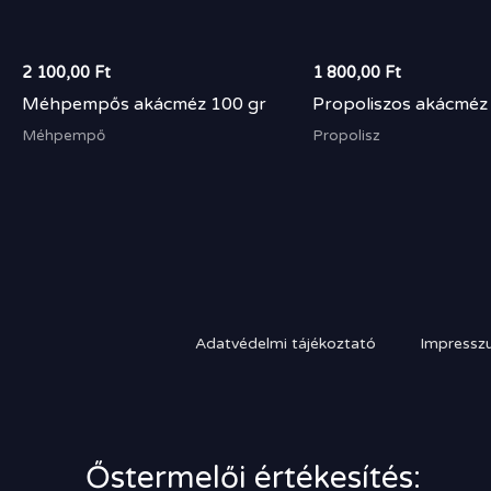
2 100,00
Ft
1 800,00
Ft
Méhpempős akácméz 100 gr
Propoliszos akácméz
Méhpempő
Propolisz
Adatvédelmi tájékoztató
Impressz
Őstermelői értékesítés: