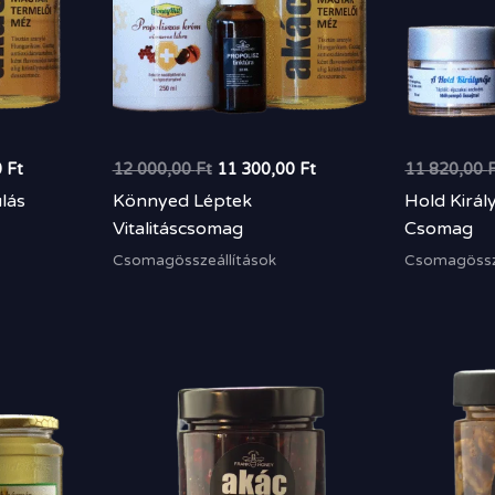
0
Ft
12 000,00
Ft
11 300,00
Ft
11 820,00
lás
Könnyed Léptek
Hold Királ
Vitalitáscsomag
Csomag
Csomagösszeállítások
Csomagössze
Ártartomány:
1
200,00 Ft
-
3
600,00 Ft