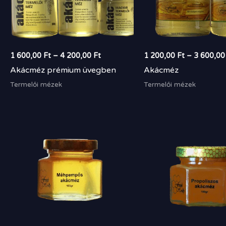
1 600,00
Ft
–
4 200,00
Ft
1 200,00
Ft
–
3 600,0
Akácméz prémium üvegben
Akácméz
Termelői mézek
Termelői mézek