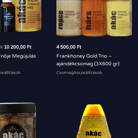
Ft
10 200,00
Ft
4 500,00
Ft
ynője Megújulás
Frankhoney Gold Trio –
ajándékcsomag (3X600 gr)
állítások
Csomagösszeállítások