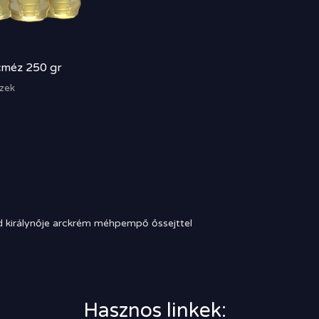
cméz 250 gr
zek
 királynője arckrém méhpempő őssejttel
Hasznos linkek: