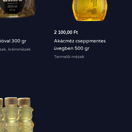
2 100,00
Ft
ióval 300 gr
Akácméz cseppmentes
üvegben 500 gr
ézek, krémmézek
Termelői mézek