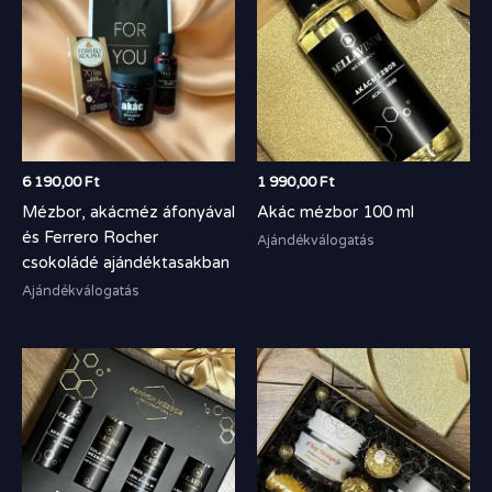
6 190,00
Ft
1 990,00
Ft
Mézbor, akácméz áfonyával
Akác mézbor 100 ml
és Ferrero Rocher
Ajándékválogatás
csokoládé ajándéktasakban
Ajándékválogatás