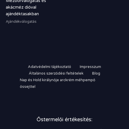
Mézborválogatás és
akácméz dióval
ajándéktasakban
Ajándékválogatás
Adatvédelmi tájékoztató
Impresszum
Általános szerződési feltételek
Blog
Nap és Hold királynője arckrém méhpempő
őssejttel
Őstermelői értékesítés: