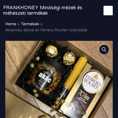
Skip
FRANKHONEY Minőségi mézek és
to
méhészeti termékek
content
Home
Termékek
Akácméz dióval és Ferrero Rocher csokoládé