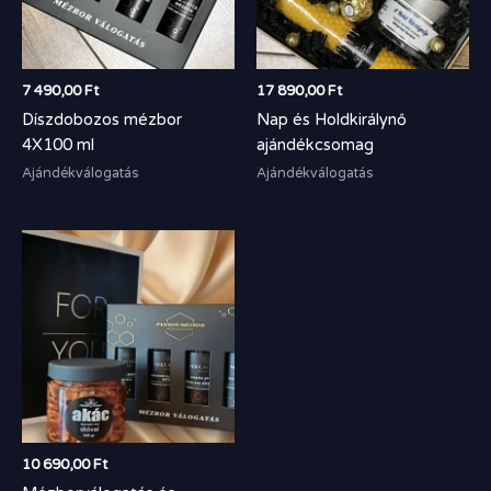
7 490,00
Ft
17 890,00
Ft
Díszdobozos mézbor
Nap és Holdkirálynő
4X100 ml
ajándékcsomag
Ajándékválogatás
Ajándékválogatás
10 690,00
Ft